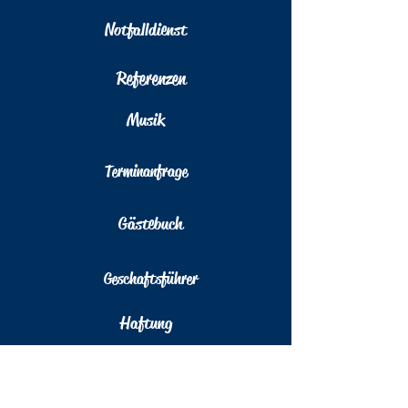
Notfalldienst
Referenzen
Musik
Terminanfrage
Gästebuch
Geschaftsführer
Haftung