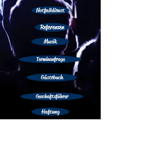
Notfalldienst
Referenzen
Musik
Terminanfrage
Gästebuch
Geschaftsführer
Haftung